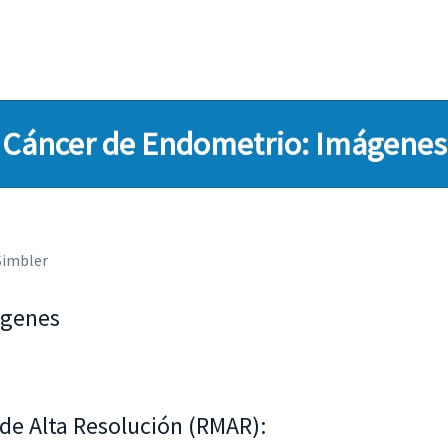
Cáncer de Endometrio: Imágenes
Simbler
ágenes
dología diagnostica y de estadificación en el carcinoma de endome
 evolución de pacientes con sangrado uterino anormal pre y post 
de Alta Resolución (RMAR):