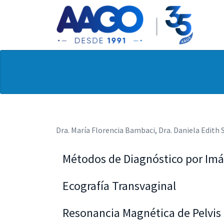
Dra. María Florencia Bambaci, Dra. Daniela Edith 
Métodos de Diagnóstico por Im
El objetivo de este apartado es revisar la meto
Ecografía Transvaginal
Es un método accesible y bien tolerado para la
Resonancia Magnética de Pelvis 