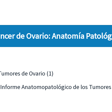
ncer de Ovario: Anatomía Patológ
 Tumores de Ovario (1)
Informe Anatomopatológico de los Tumores 
se recepcionan)
ompa, etc)
aterales y de acuerdo a su grado de agresividad se dividen en: bajo