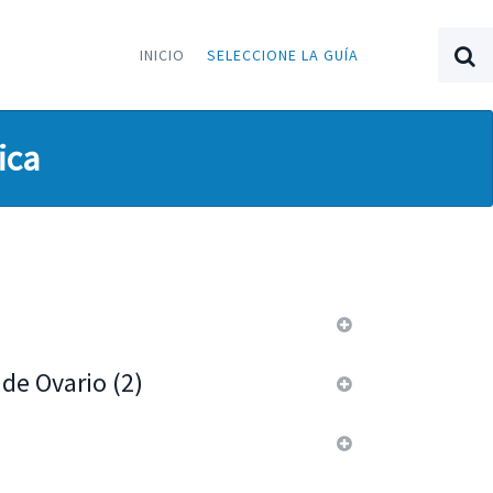
INICIO
SELECCIONE LA GUÍA
ica
de Ovario (2)
 y ato grado, siendo los segundos mucho más