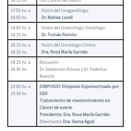
18.25 hs.
con Cáncer de Ovario
17.55 hs. a
Visión del Imagenólogo
18.05 hs.
Dr. Matias Landi
18.05 hs. a
Visión del Ginecólogo Oncólogo
18.15 hs.
Dr. Tomás Ramilo
18.15 hs. a
Visión del Oncólogo Clínico
18.25 hs.
Dra. Rosa María Garrido
18.25 hs. a
Discusión
18.45 hs.
Dr. Sebastián Altuna y Dr. Federico
Bianchi
19.00 hs. a
SIMPOSIO: Simposio Esponsorizado por
19.30 hs.
GSK
Tratamiento de mantenimiento en
Cáncer de ovario
Presidente: Dra. Rosa María Garrido
Disertante
: Dra. Gema Aguil