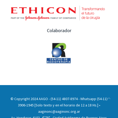
Colaborador
© Copyright 2024 AAGO - (54-11) 4807-8974 - Whatsapp (54-11)
3906-1945 [Solo texto y en el horario de 12 a 18 Hs.] •
aaginonc@aaginonc.org.ar
Av. Honduras 4102, 4º "B" - Ciudad Autónoma de Buenos Aires