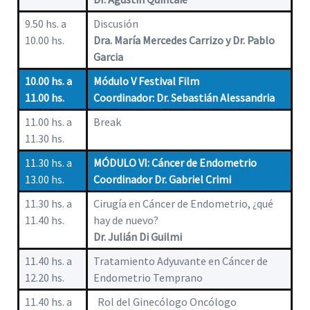
9.50 hs. a
Discusión
10.00 hs.
Dra. María Mercedes Carrizo y Dr. Pablo
Garcia
10.00 hs. a
Módulo V Festival Film
11.00 hs.
Coordinador: Dr. Sebastián Alessandria
11.00 hs. a
Break
11.30 hs.
11.30 hs. a
MÓDULO VI: Cáncer de Endometrio
13.00 hs.
Coordinador Dr. Gabriel Crimi
11.30 hs. a
Cirugía en Cáncer de Endometrio, ¿qué
11.40 hs.
hay de nuevo?
Dr. Julián Di Guilmi
11.40 hs. a
Tratamiento Adyuvante en Cáncer de
12.20 hs.
Endometrio Temprano
11.40 hs. a
Rol del Ginecólogo Oncólogo