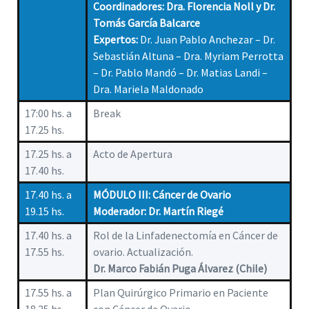
Coordinadores: Dra. Florencia Noll y Dr.
Tomás García Balcarce
Expertos:
Dr. Juan Pablo Anchezar – Dr.
Sebastián Altuna – Dra. Myriam Perrotta
– Dr. Pablo Mandó – Dr. Matias Landi –
Dra. Mariela Maldonado
17:00 hs. a
Break
17.25 hs.
17.25 hs. a
Acto de Apertura
17.40 hs.
17.40 hs. a
MÓDULO III: Cáncer de Ovario
19.15 hs.
Moderador: Dr. Martín Riegé
17.40 hs. a
Rol de la Linfadenectomía en Cáncer de
17.55 hs.
ovario. Actualización.
Dr. Marco Fabián Puga Álvarez (Chile)
17.55 hs. a
Plan Quirúrgico Primario en Paciente