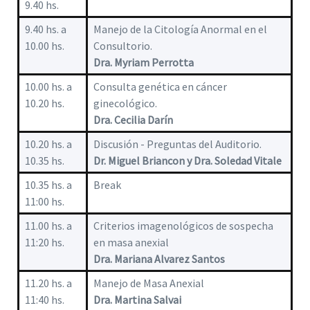
9.40 hs.
9.40 hs. a
Manejo de la Citología Anormal en el
10.00 hs.
Consultorio.
Dra. Myriam Perrotta
10.00 hs. a
Consulta genética en cáncer
10.20 hs.
ginecológico.
Dra. Cecilia Darín
10.20 hs. a
Discusión - Preguntas del Auditorio.
10.35 hs.
Dr. Miguel Briancon y Dra. Soledad Vitale
10.35 hs. a
Break
11:00 hs.
11.00 hs. a
Criterios imagenológicos de sospecha
11:20 hs.
en masa anexial
Dra. Mariana Alvarez Santos
11.20 hs. a
Manejo de Masa Anexial
11:40 hs.
Dra. Martina Salvai