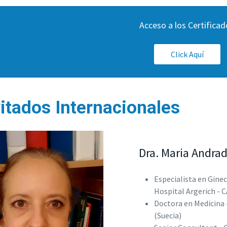
Acceso a los Certificad
Click Aquí
vitados Internacionales
Dra. Maria Andra
Especialista en Ginec
Hospital Argerich - 
Doctora en Medicina 
(Suecia)