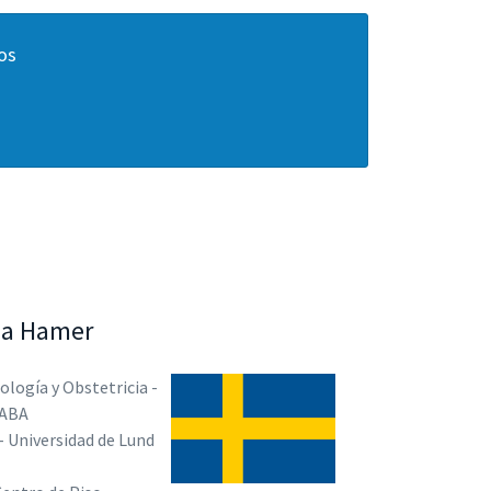
os
da Hamer
ología y Obstetricia -
CABA
- Universidad de Lund