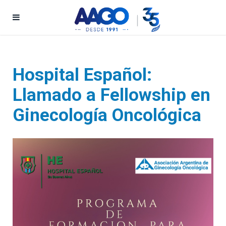
Hospital Español:
Llamado a Fellowship en
Ginecología Oncológica